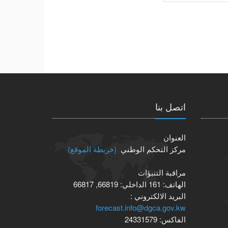
اتصل بنا
العنوان
مركز التحكم الوطني
(خريطة الموقع)
مراقبة التنبؤات
الهاتف:
161
الداخلي:
66819, 66817
البريد الالكتروني :
forecast.info@dgca.gov.kw
الفاكس:
24331579