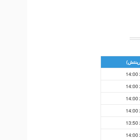
رينتش)