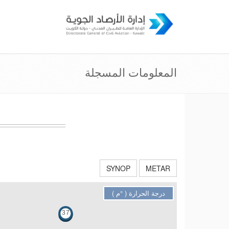
المعلومات المسجلة
درجة الحرارة ( °م )