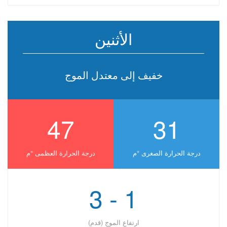
الأثنين
خفيف إلى معتدل الموج
47
31
درجة الحرارة الصغرى °ﻡ
درجة الحرارة العظمى °ﻡ
1 - 3
ارتفاع الموج (قدم)