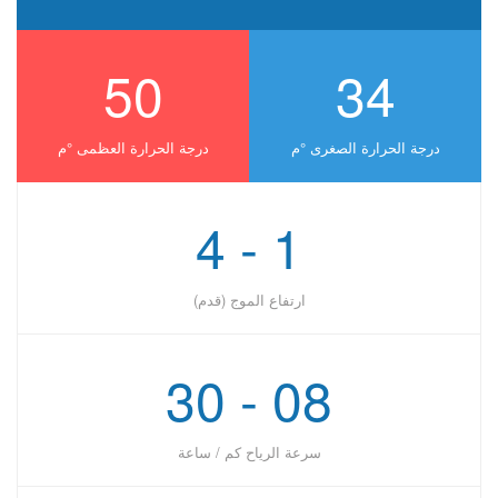
50
34
درجة الحرارة الصغرى °ﻡ
درجة الحرارة العظمى °ﻡ
1 - 4
ارتفاع الموج (قدم)
08 - 30
سرعة الرياح كم / ساعة