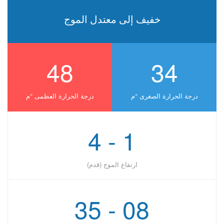
خفيف إلى معتدل الموج
48
34
درجة الحرارة الصغرى °ﻡ
درجة الحرارة العظمى °ﻡ
1 - 4
ارتفاع الموج (قدم)
08 - 35